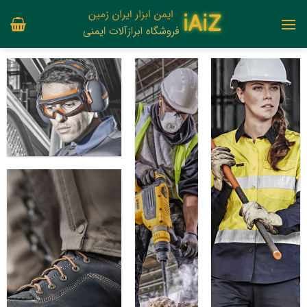
Ski
t
conten