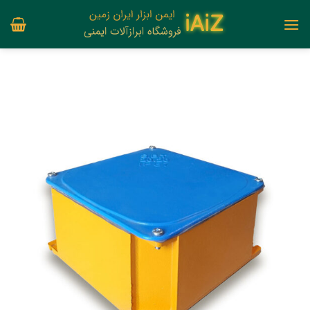
Ski
t
conten