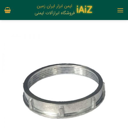
Ski
t
conten