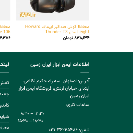
محافظ گوش صداگیر ایرماف Howard
Leight مدل Thunder T3
e 105
۸۳۸,۱۳۴
تومان
۴,۳۵۶
اطلاعات ایمن ابزار ایران زمین
لینک 
آدرس: اصفهان، سه راه حکیم نظامی،
کفش 
ابتدای خیابان ارتش، فروشگاه
ایمن ابزار
جعبه 
ایران زمین
ساعات کاری:
کاندو
۸:۳۰ – ۱۳:۳۰
شرایط
۱۵:۳۰ – ۱۸:۳۰
معرفی
تلفن:
۳۶۲۴۵۴۸۶-
۰۳۱