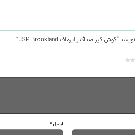
وش گیر صداگیر ایرماف JSP Brookland”
5
ایمیل
*