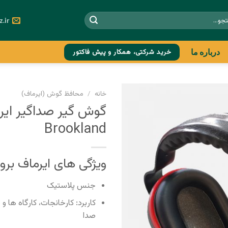
و
z.ir
خرید شرکتی، همکار و پیش فاکتور
درباره ما
خانه
/
محافظ گوش (ایرماف)
Brookland
ویژگی های ایرماف برو
جنس پلاستیک
کاربرد: کارخانجات، کارگاه ها 
صدا