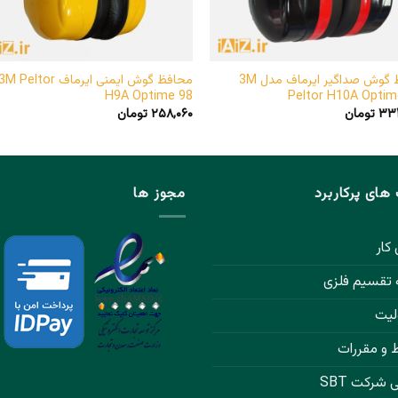
محافظ گوش صداگیر ایرماف مدل 3M
محافظ گوش ایمنی ایرماف M Peltor
H9A Optime 98
Peltor H10A Optim
۳۳
تومان
۲۵۸,۰۶۰
تومان
های پرکاربرد
مجوز ها
کار
تقسیم فلزی
لیت
 و مقررات
 شرکت SBT