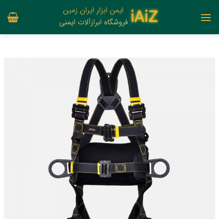
Ski
t
conten