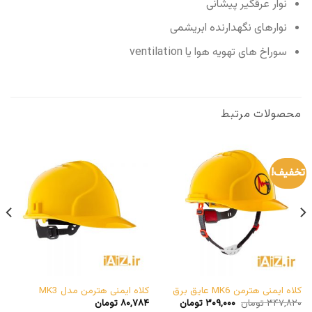
نوار عرقگیر پیشانی
نوارهای نگهدارنده ابریشمی
سوراخ های تهویه هوا یا ventilation
محصولات مرتبط
تخفیف!
کلاه ایمنی هترمن MK6 عایق برق
کلاه ایمنی هترمن مدل MK3
قیمت
قیمت
۳۴۷,۸۲۰
تومان
۳۰۹,۰۰۰
تومان
۸۰,۷۸۴
تومان
اصلی
فعلی