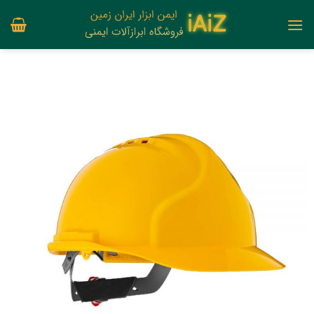
Ski
t
conten