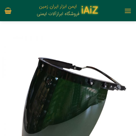
Ski
t
conten