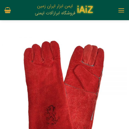
Ski
t
conten