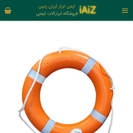
Ski
t
conten