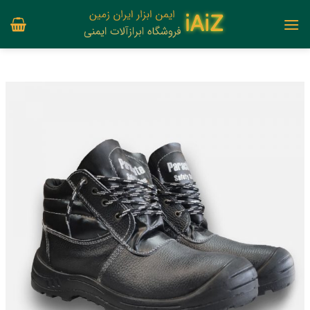
Ski
t
conten