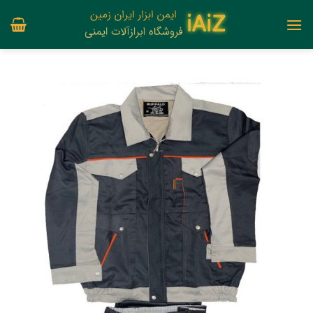
Ski
t
conten