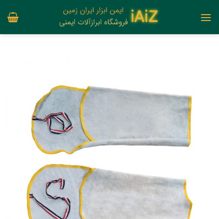
Ski
t
conten